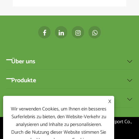
Über uns

Produkte

Nachricht

X
Wir verwenden Cookies, um Ihnen ein besseres
Surferlebnis zu bieten, den Website-Verkehr zu
Copyright ©2020 Ningbo BEST-HOME Import and Export Co.,
analysieren und Inhalte zu personalisieren.
Ltd. Alle Rechte vorbehalten
Durch die Nutzung dieser Website stimmen Sie