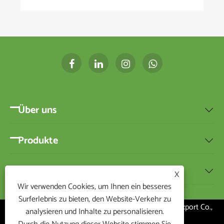
Über uns

Produkte

Nachricht

X
Wir verwenden Cookies, um Ihnen ein besseres
Surferlebnis zu bieten, den Website-Verkehr zu
Copyright ©2020 Ningbo BEST-HOME Import and Export Co.,
analysieren und Inhalte zu personalisieren.
Ltd. Alle Rechte vorbehalten