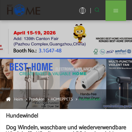


Heim
Produkte
HOMEPPETS
Hundewindel
Hundewindel
D
og Windeln, waschbare und wiederverwendbare