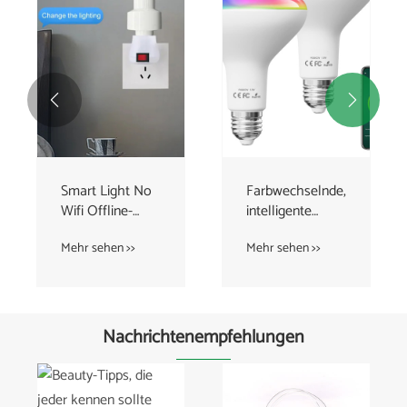


Farbwechselnde,
Intelligente
intelligente
Glühbirnen mit
lampe
WLAN-
WIFI-Bluetooth-
Mehr sehen >>
Mehr sehen >>
Glühbirnen mit
Sprachsteuerung
Sprachsteuerung
Nachrichtenempfehlungen