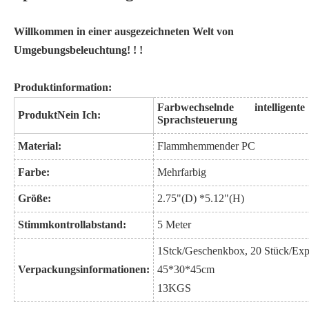
Willkommen in einer ausgezeichneten Welt von
Umgebungsbeleuchtung
! ! !
Produktinformation:
Farbwechselnde intellige
Produkt
N
ein Ich:
Sprachsteuerung
Material:
Flammhemmender PC
Farbe:
Mehrfarbig
Größe:
2.75
"
(D) *
5.12
"
(H)
Stimmkontrollabstand:
5 Meter
1
Stck
/Geschenkbox, 20 Stück/
Exp
Verpackungsinformationen:
45*30*45cm
13
KGS