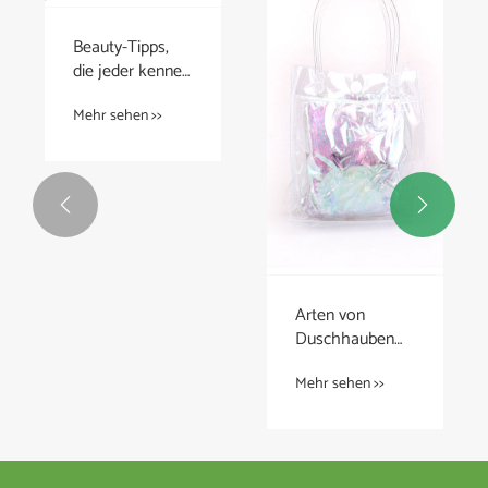


Arten von
Was sagt es dir
Duschhauben
der Schwanz
und wie man sie
deiner Katze
Mehr sehen >>
Mehr sehen >>
trägt